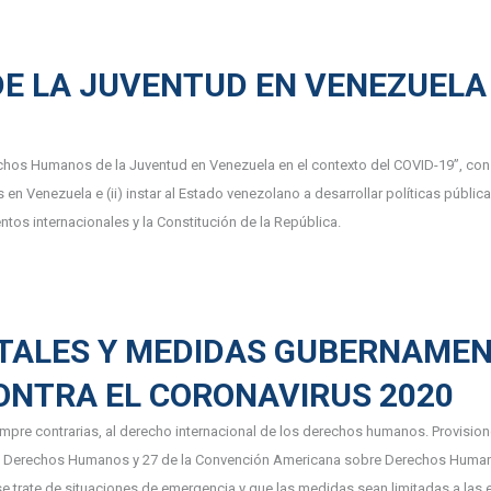
 LA JUVENTUD EN VENEZUELA 
chos Humanos de la Juventud en Venezuela en el contexto del COVID-19”, con el
n Venezuela e (ii) instar al Estado venezolano a desarrollar políticas públic
tos internacionales y la Constitución de la República.
ALES Y MEDIDAS GUBERNAMEN
ONTRA EL CORONAVIRUS 2020
empre contrarias, al derecho internacional de los derechos humanos. Provision
o de Derechos Humanos y 27 de la Convención Americana sobre Derechos Huma
 trate de situaciones de emergencia y que las medidas sean limitadas a las 