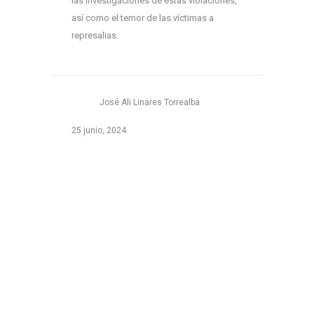
las investigaciones de estas violaciones,
así como el temor de las víctimas a
represalias.
José Ali Linares Torrealba
25 junio, 2024