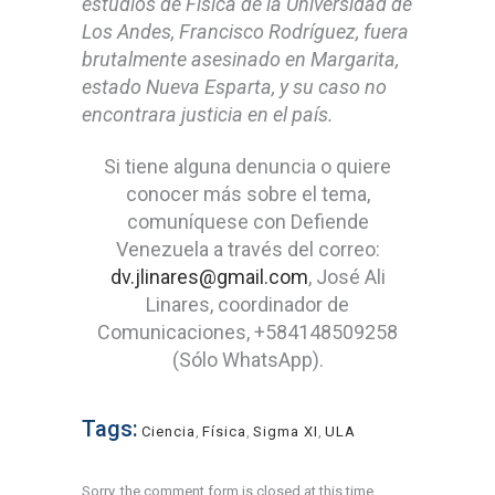
estudios de Física de la Universidad de
Los Andes, Francisco Rodríguez, fuera
brutalmente asesinado en Margarita,
estado Nueva Esparta, y su caso no
encontrara justicia en el país.
Si tiene alguna denuncia o quiere
conocer más sobre el tema,
comuníquese con Defiende
Venezuela a través del correo:
dv.jlinares@gmail.com
, José Ali
Linares, coordinador de
Comunicaciones, +584148509258
(Sólo WhatsApp).
Tags:
Ciencia
,
Física
,
Sigma XI
,
ULA
Sorry, the comment form is closed at this time.