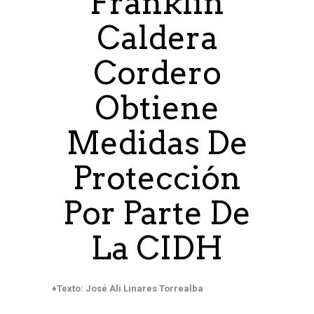
Franklin
Caldera
Cordero
Obtiene
Medidas De
Protección
Por Parte De
La CIDH
♦Texto: José Ali Linares Torrealba