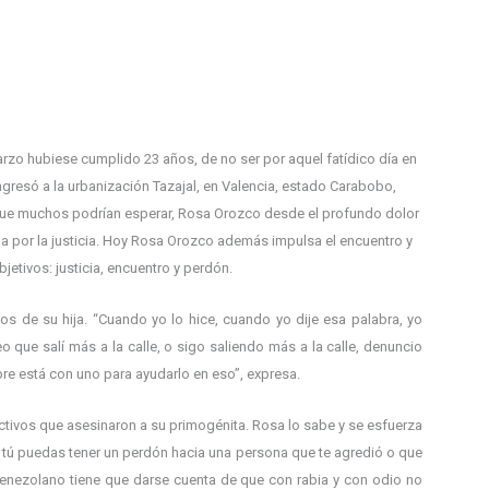
zo hubiese cumplido 23 años, de no ser por aquel fatídico día en
ngresó a la urbanización Tazajal, en Valencia, estado Carabobo,
lo que muchos podrían esperar, Rosa Orozco desde el profundo dolor
ucha por la justicia. Hoy Rosa Orozco además impulsa el encuentro y
etivos: justicia, encuentro y perdón.
s de su hija. “Cuando yo lo hice, cuando yo dije esa palabra, yo
eo que salí más a la calle, o sigo saliendo más a la calle, denuncio
re está con uno para ayudarlo en eso”, expresa.
vos que asesinaron a su primogénita. Rosa lo sabe y se esfuerza
e tú puedas tener un perdón hacia una persona que te agredió o que
venezolano tiene que darse cuenta de que con rabia y con odio no