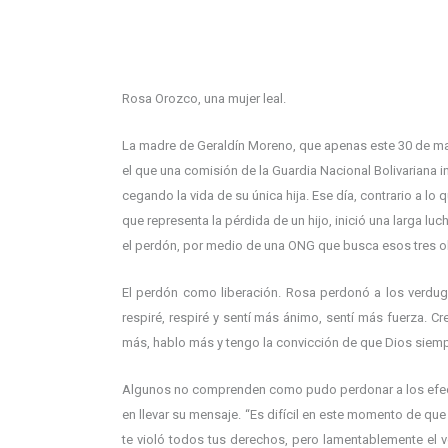
Rosa Orozco, una mujer leal.
La madre de Geraldín Moreno, que apenas este 30 de mar
el que una comisión de la Guardia Nacional Bolivariana i
cegando la vida de su única hija. Ese día, contrario a 
que representa la pérdida de un hijo, inició una larga l
el perdón, por medio de una ONG que busca esos tres obj
El perdón como liberación. Rosa perdonó a los verdugo
respiré, respiré y sentí más ánimo, sentí más fuerza. Cr
más, hablo más y tengo la convicción de que Dios siemp
Algunos no comprenden como pudo perdonar a los efecti
en llevar su mensaje. “Es difícil en este momento de qu
te violó todos tus derechos, pero lamentablemente el 