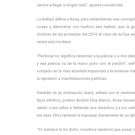
vamos a llegar a ningún lado”, apunta convencida.
La lealtad define a Rosa, pero entendiendo ese concep
cosas y demostrar con hechos esa lealtad, que la gu
víctimas de las protestas del 2014, el caso de su hija e
existe una condena.
“Perdonar no significa renunciar a la justicia o a mis d
y esa justicia va de la mano junto con el perdón”, señ
cobijado en la más absoluta impunidad a la inmensa ma
la represión a manifestaciones públicas.
Geraldín es su motivación diaria, señala con el senti
hijos infinitos, poema Andrés Eloy Blanco, Rosa recue
salido a las calles a defender sus derechos y a los ce
las rejas. Ellos también la impulsan diariamente en su 
“Yo siempre lo he dicho, nosotros tenemos que pasar, de