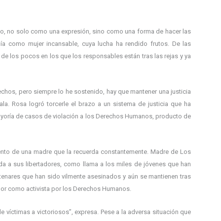
to, no solo como una expresión, sino como una forma de hacer las
ía como mujer incansable, cuya lucha ha rendido frutos. De las
s de los pocos en los que los responsables están tras las rejas y ya
erechos, pero siempre lo he sostenido, hay que mantener una justicia
ala. Rosa logró torcerle el brazo a un sistema de justicia que ha
yoría de casos de violación a los Derechos Humanos, producto de
miento de una madre que la recuerda constantemente. Madre de Los
rda a sus libertadores, como llama a los miles de jóvenes que han
ntenares que han sido vilmente asesinados y aún se mantienen tras
labor como activista por los Derechos Humanos.
 víctimas a victoriosos”, expresa. Pese a la adversa situación que