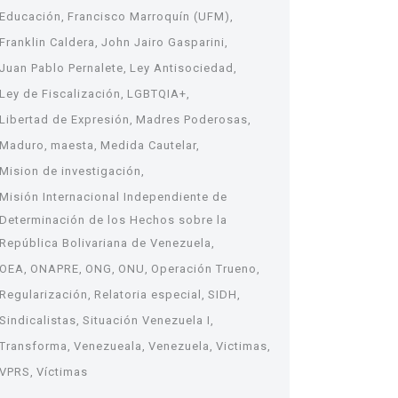
Educación
Francisco Marroquín (UFM)
Franklin Caldera
John Jairo Gasparini
Juan Pablo Pernalete
Ley Antisociedad
Ley de Fiscalización
LGBTQIA+
Libertad de Expresión
Madres Poderosas
Maduro
maesta
Medida Cautelar
Mision de investigación
Misión Internacional Independiente de
Determinación de los Hechos sobre la
República Bolivariana de Venezuela
OEA
ONAPRE
ONG
ONU
Operación Trueno
Regularización
Relatoria especial
SIDH
Sindicalistas
Situación Venezuela I
Transforma
Venezueala
Venezuela
Victimas
VPRS
Víctimas