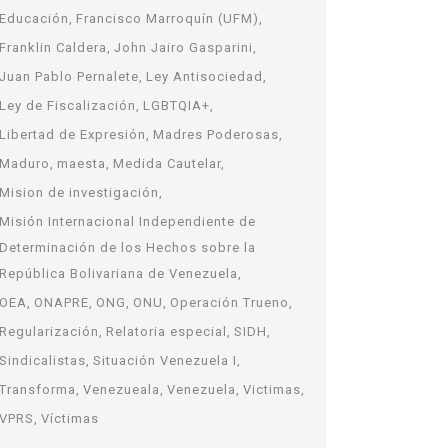
Educación
Francisco Marroquín (UFM)
Franklin Caldera
John Jairo Gasparini
Juan Pablo Pernalete
Ley Antisociedad
Ley de Fiscalización
LGBTQIA+
Libertad de Expresión
Madres Poderosas
Maduro
maesta
Medida Cautelar
Mision de investigación
Misión Internacional Independiente de
Determinación de los Hechos sobre la
República Bolivariana de Venezuela
OEA
ONAPRE
ONG
ONU
Operación Trueno
Regularización
Relatoria especial
SIDH
Sindicalistas
Situación Venezuela I
Transforma
Venezueala
Venezuela
Victimas
VPRS
Víctimas