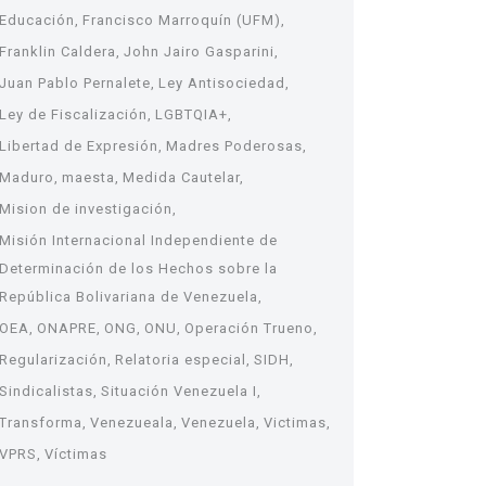
Educación
Francisco Marroquín (UFM)
Franklin Caldera
John Jairo Gasparini
Juan Pablo Pernalete
Ley Antisociedad
Ley de Fiscalización
LGBTQIA+
Libertad de Expresión
Madres Poderosas
Maduro
maesta
Medida Cautelar
Mision de investigación
Misión Internacional Independiente de
Determinación de los Hechos sobre la
República Bolivariana de Venezuela
OEA
ONAPRE
ONG
ONU
Operación Trueno
Regularización
Relatoria especial
SIDH
Sindicalistas
Situación Venezuela I
Transforma
Venezueala
Venezuela
Victimas
VPRS
Víctimas