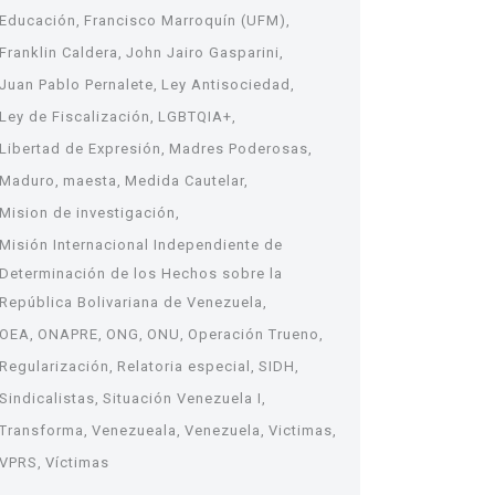
Educación
Francisco Marroquín (UFM)
Franklin Caldera
John Jairo Gasparini
Juan Pablo Pernalete
Ley Antisociedad
Ley de Fiscalización
LGBTQIA+
Libertad de Expresión
Madres Poderosas
Maduro
maesta
Medida Cautelar
Mision de investigación
Misión Internacional Independiente de
Determinación de los Hechos sobre la
República Bolivariana de Venezuela
OEA
ONAPRE
ONG
ONU
Operación Trueno
Regularización
Relatoria especial
SIDH
Sindicalistas
Situación Venezuela I
Transforma
Venezueala
Venezuela
Victimas
VPRS
Víctimas