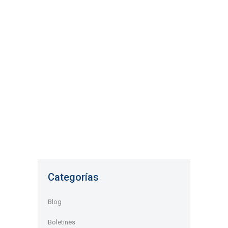
Humanos
El 25 de septiembre se publicó un cartel oficial
referente a la suspensión de actividades de
registro para organizaciones no gubernamentales
(ONG), asociaciones y fundaciones en las
oficinas del Registro Principal del estado Miranda
adscrito al Ministerio del Poder Popular para
Relaciones Interiores, Justicia y...
Categorías
Blog
Boletines