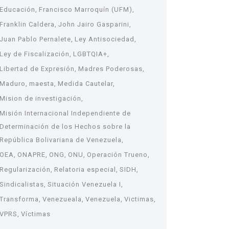
Educación
Francisco Marroquín (UFM)
Franklin Caldera
John Jairo Gasparini
Juan Pablo Pernalete
Ley Antisociedad
Ley de Fiscalización
LGBTQIA+
Libertad de Expresión
Madres Poderosas
Maduro
maesta
Medida Cautelar
Mision de investigación
Misión Internacional Independiente de
Determinación de los Hechos sobre la
República Bolivariana de Venezuela
OEA
ONAPRE
ONG
ONU
Operación Trueno
Regularización
Relatoria especial
SIDH
Sindicalistas
Situación Venezuela I
Transforma
Venezueala
Venezuela
Victimas
VPRS
Víctimas